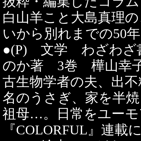
抜粋・編集したコラム
白山羊こと大島真理の
いから別れまでの50
●(P) 文学 わざわ
のか著 3巻 樺山幸
古生物学者の夫、出不
名のうさぎ、家を半焼
祖母…。日常をユーモ
『COLORFUL』連