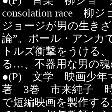
●(P) 音楽 柳ジョ
consolation ra
ジョージが男の生きざ
論”。ポール・アンカ
トルズ衝撃をうける、
る…、不器用な男の魂
●(P) 文学 映画少
著 3巻 市来純子 
で短編映画を製作する