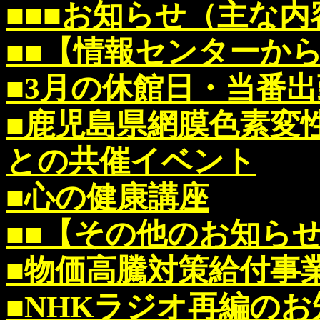
■■■お知らせ（主な内
■■【情報センターか
■3月の休館日・当番
■鹿児島県網膜色素変性
との共催イベント
■心の健康講座
■■【その他のお知ら
■物価高騰対策給付事
■NHKラジオ再編のお