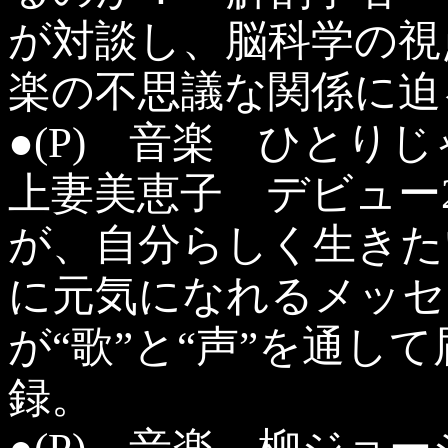
が対談し、脳科学の視
楽の不思議な関係に迫
●(P) 音楽 ひとり
上妻美恵子 デビュー2
が、自分らしく生きた
に元気になれるメッセ
が“歌”と“声”を通し
録。