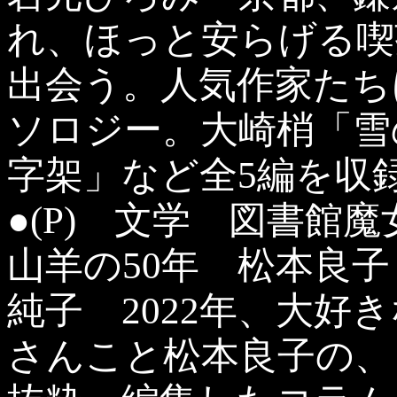
れ、ほっと安らげる喫
出会う。人気作家たち
ソロジー。大崎梢「雪
字架」など全5編を収
●(P) 文学 図書館
山羊の50年 松本良
純子 2022年、大好
さんこと松本良子の、