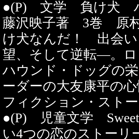
●(P) 文学 負け
藤沢映子著 3巻 原
け犬なんだ！ 出会い
望、そして逆転―。ロ
ハウンド・ドッグの栄
ーダーの大友康平の心
フィクション・ストー
●(P) 児童文学 Swee
い4つの恋のストー