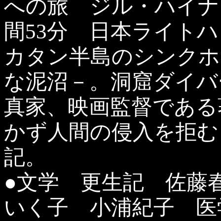
への旅 ジル・ハイナ
間53分 日本ライト
カタン半島のシンクホ
な泥沼－。洞窟ダイバ
真家、映画監督である
かず人間の侵入を拒む
記。
●文学 更生記 佐藤春
いく子 小浦紀子 医