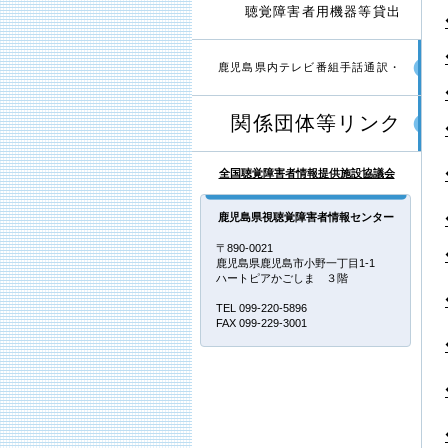
聴覚障害者用機器等貸出
鹿児島県内テレビ番組手話通訳・
関係団体等リンク
字幕付き
全国聴覚障害者情報提供施設協議会
鹿児島県視聴覚障害者情報センター
〒890-0021
鹿児島県鹿児島市小野一丁目1-1
ハートピアかごしま ３階
TEL 099-220-5896
FAX 099-229-3001