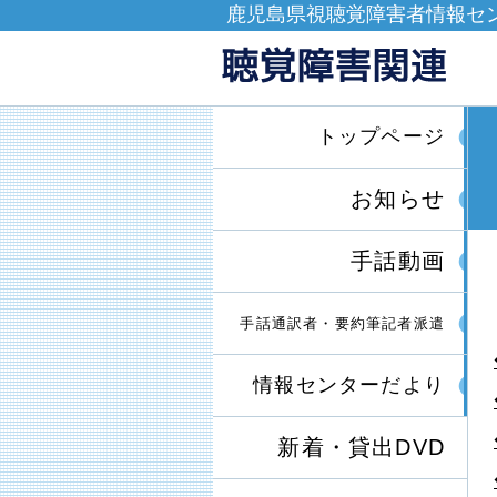
鹿児島県視聴覚障害者情報セ
トップページ
お知らせ
手話動画
手話通訳者・要約筆記者派遣
情報センターだより
新着・貸出DVD